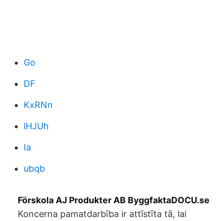
Go
DF
KxRNn
lHJUh
Ia
ubqb
Förskola AJ Produkter AB ByggfaktaDOCU.se
Koncerna pamatdarbība ir attīstīta tā, lai